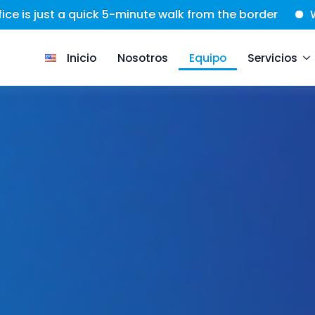
te walk from the border
We're here to assist you wi
Inicio
Nosotros
Equipo
Servicios