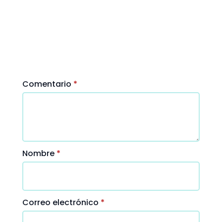
Los
campos
obligatorios
están
marcados
con
*
Comentario
*
Nombre
*
Correo electrónico
*