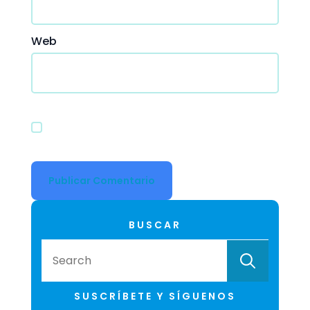
Web
Guardar mi nombre, correo electrónico y
sitio web en este navegador para la
próxima vez que haga un comentario.
BUSCAR
Searc
for:
SUSCRÍBETE Y SÍGUENOS