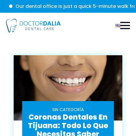
r dental office is just a quick 5-minute walk from the b
SIN CATEGORÍA
Coronas Dentales En
Tijuana: Todo Lo Que
Necesitas Saber