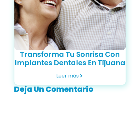
Transforma Tu Sonrisa Con
Implantes Dentales En Tijuana
Leer más
Deja Un Comentario
Tu
dirección
de correo
electrónico
no será
publicada.