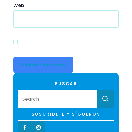
Web
Guardar mi nombre, correo electrónico y
sitio web en este navegador para la
próxima vez que haga un comentario.
BUSCAR
Searc
for:
SUSCRÍBETE Y SÍGUENOS