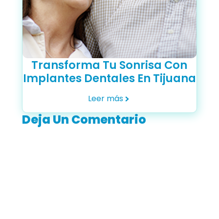
Transforma Tu Sonrisa Con
Implantes Dentales En Tijuana
Leer más
Deja Un Comentario
Tu
dirección
de correo
electrónico
no será
publicada.
Los
campos