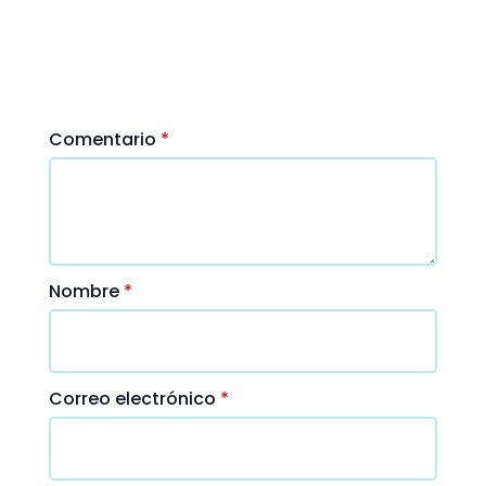
obligatorios
están
marcados
con
*
Comentario
*
Nombre
*
Correo electrónico
*