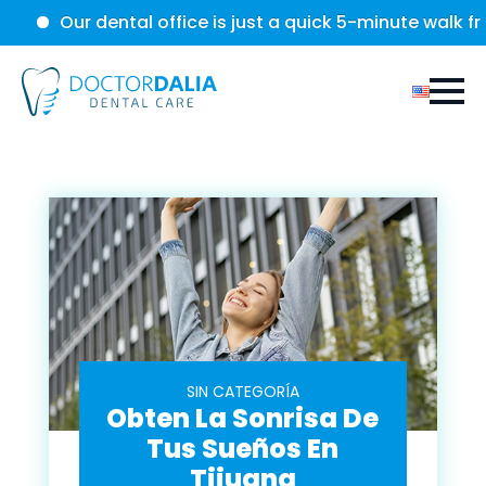
ur dental office is just a quick 5-minute walk from the 
SIN CATEGORÍA
Obten La Sonrisa De
Tus Sueños En
Tijuana