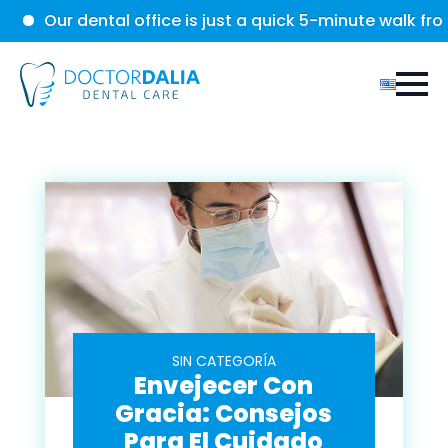
Our dental office is just a quick 5-minute walk from th
SIN CATEGORÍA
Envejecer Con
Gracia: Consejos
Para El Cuidado