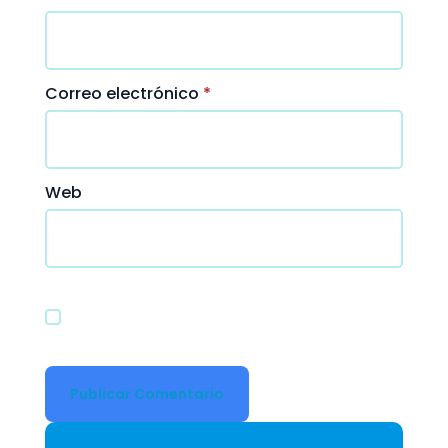
Correo electrónico
*
Web
Guardar mi nombre, correo electrónico y
sitio web en este navegador para la
próxima vez que haga un comentario.